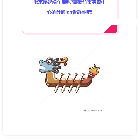
麼來慶祝端午節呢?讓新竹市英資中
心的外師Ian告訴你吧!
