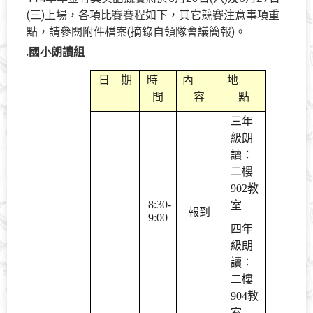
(三)上場，各項比賽賽程如下，其它競賽注意事項重
點，請參閱附件檔案(摘錄自領隊會議簡報)。
1.國小
朗讀組
日 期
時
內
地
間
容
點
三年
級朗
讀：
二樓
902
教
8:30-
室
報到
9:00
四年
級朗
讀：
二樓
904
教
室