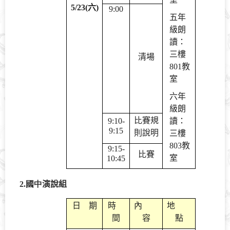
5/23(
六
)
9:00
五年
級朗
讀：
三樓
清場
801
教
室
六年
級朗
比賽規
9:10-
讀：
9:15
則說明
三樓
803
教
9:15-
比賽
室
10:45
2.國中
演說組
日 期
時
內
地
間
容
點