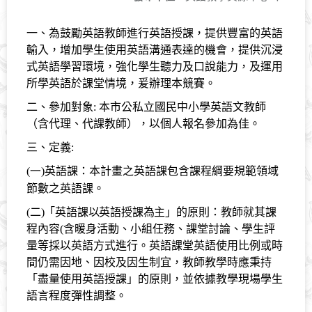
一、為
鼓勵英語教師進行英語授課，提供豐富的英語
輸入，增加學生使用英語溝通表達的機會，
提供沉浸
式英語學習環境，強化學生聽力及口說能力，及運用
所學英語於課堂情境，爰辦理本競賽。
二、參加對象:
本市公私立國民中小學英語文教師
（含代理、代課教師），以個人報名參加為佳。
三、
定義
:
(一)
英語課：本計畫之英語課包含課程綱要規範領域
節數之英語課。
(二)「英語課以英語授課為主」
的原則：教師就其課
程內容
(
含暖身活動、小組任務、課堂討論、學生評
量等採以英語方式進行。英語課堂英語使用比例或時
間仍需因地、因校及因生制宜，教師教學時應秉持
「盡量使用英語授課」的原則，並依據教學現場學生
語言程度彈性調整。