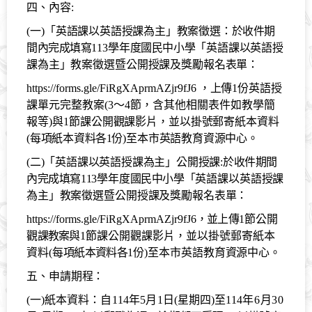
四、內容:
(一)
「英語課以英語授課為主」教案徵選：
於收件期
間內完成填寫
113
學年度
國民中小學
「英語課以英語授
課為主」教案徵選暨公開授課及獎勵報名表單：
https://forms.gle/FiRgXAprmAZjr9fJ6
，上傳
1
份英語授
課單元完整教案
(
3
～
4
節，含其他相關表件如教學簡
報等
)
與
1
節
課公開觀課影片，並以掛號郵寄紙本資料
(
每項紙本資料各
1
份
)
至本市英語教育資源中心。
(二)「英語課以英語授課為主」公開授課:
於收件期間
內完成填寫
113
學年度
國民中小學
「英語課以英語授課
為主」教案徵選暨公開授課及獎勵報名表單：
https://forms.gle/FiRgXAprmAZjr9fJ6
，並上傳
1
節
公開
觀
課教案與
1
節課公開觀課影片，並以掛號郵寄紙本
資料
(
每項
紙本資料各
1
份
)
至本市英語教育資源中心。
五、
申請期程
：
(
一
)
紙本資料：
自
114
年
5
月
1
日
(
星期四
)
至
114
年
6
月
30