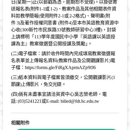
日
(
星期一
)
止
(
以郵戳為
憑，逾期恕不受理
)
。以掛號寄
送報名表
(
附件
1-1
或
1-2)
、教案作品及其他相關表
件資
料如教學簡報
(
使用附件
2-1
或
2-2
格式
)
、聲明書
(
附
件
3)
及著作授權同意書
(
附件
4)
至本市英語教育資源中
心收
(300
新竹市民族路
33
號教師研習中心
3
樓
)
，封袋
上請標明「
113
學年度國民中小學『英語
課以英語授
課為主』教案徵選暨公開授課及獎勵
」。
(
二
)
電子檔案：請於收件時間內完成填寫教案徵選報
名表單並上傳報名資料
(
教案作品及公開觀課影片
)
電
子檔：
https://forms.gle/FiRgXAprmAZjr9fJ6
(
三
)
紙本資料與電子檔案皆須繳交，公開觀課影片
(1
節課
)
上傳影片，免交光碟。
(
四
)
倘有未盡事宜請洽英資中心吳志榮老師，電
話
:
(03)5241221
或
E-mail: bilied@fdt.hc.edu.tw
相關附件